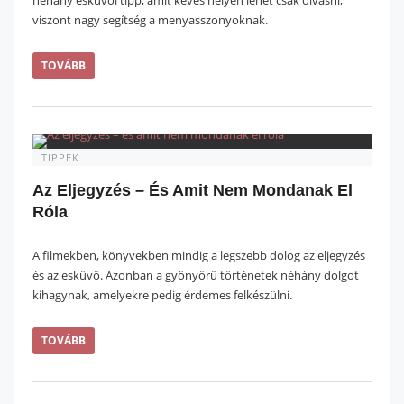
néhány esküvői tipp, amit kevés helyen lehet csak olvasni,
viszont nagy segítség a menyasszonyoknak.
TOVÁBB
TIPPEK
Az Eljegyzés – És Amit Nem Mondanak El
Róla
A filmekben, könyvekben mindig a legszebb dolog az eljegyzés
és az esküvő. Azonban a gyönyörű történetek néhány dolgot
kihagynak, amelyekre pedig érdemes felkészülni.
TOVÁBB