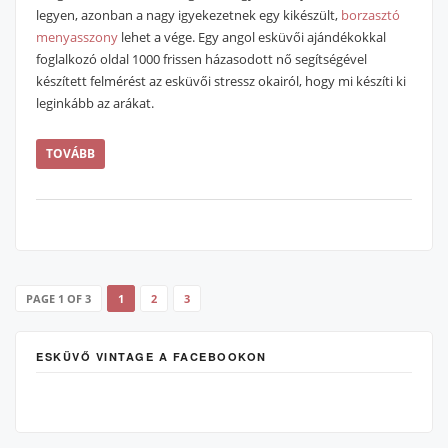
legyen, azonban a nagy igyekezetnek egy kikészült,
borzasztó
menyasszony
lehet a vége. Egy angol esküvői ajándékokkal
foglalkozó oldal 1000 frissen házasodott nő segítségével
készített felmérést az esküvői stressz okairól, hogy mi készíti ki
leginkább az arákat.
TOVÁBB
PAGE 1 OF 3
1
2
3
ESKÜVŐ VINTAGE A FACEBOOKON