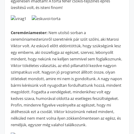
egyenesen imádtam! A torta fehér csokis-tejszínes epres
ízesítésű volt, és isteni finom!
Ceremóniamester:
Nem utolsó sorban a
ceremóniamesterünről szeretnénk pár szót szólni, aki Marosi
Viktor volt. Az esküvő előtt eldöntöttük, hogy szükségünk lesz
egy emberre, aki összefogja az egészet, szervez, lebonyolít
mindent, hogy nekünk ne kelljen semmivel sem foglalkoznunk.
Viktor tökéletes választás, az első pillanattól kezdve nagyon
szimpatikus volt. Nagyon jó programot állított össze, olyan
ötleteket mondott, amire mi nem is gondoltunk. A nagy napon
bármi kérésünk volt nyugodtan fordulhattunk hozzá, mindent
megoldott. Fogadta a vendégeket, mindenkihez volt egy
kedves szava, humorával oldotta az esetleges feszültségeket.
Profin, mindenre figyelve vezényelte az egészet, hogy mi
átélhessük ezt a csodát. Viktor köszönünk neked mindent,
nélküled nem ment volna ilyen zökkenőmentesen az egész, és
reméljük, egyszer még valahol találkozunk.