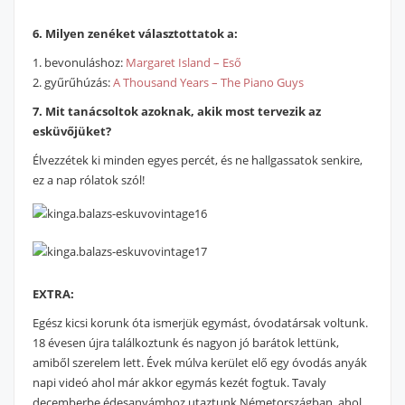
6. Milyen zenéket választottatok a:
1. bevonuláshoz:
Margaret Island – Eső
2. gyűrűhúzás:
A Thousand Years – The Piano Guys
7. Mit tanácsoltok azoknak, akik most tervezik az
esküvőjüket?
Élvezzétek ki minden egyes percét, és ne hallgassatok senkire,
ez a nap rólatok szól!
EXTRA:
Egész kicsi korunk óta ismerjük egymást, óvodatársak voltunk.
18 évesen újra találkoztunk és nagyon jó barátok lettünk,
amiből szerelem lett. Évek múlva kerület elő egy óvodás anyák
napi videó ahol már akkor egymás kezét fogtuk. Tavaly
decemberbe édesanyámhoz utaztunk Németországban, ahol