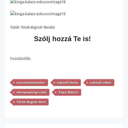
Fotók: Török-Bognár Renáta
Szólj hozzá Te is!
hozzászólás
ceremóniamester
esküvői fotós
esküvői videó
menyasszonyi ruha
Pajta Bisztró
Török-Bognár Reni