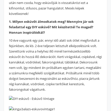
után nem csoda, hogy esküvőjük is visszatükrözi ezt a
kifinomlut, stílusos, pazar hangulatot. Mesés képek
következnek!
1. Milyen esküvőt álmodtatok meg? Mennyire jár sok
feladattal egy DIY esküvő? Mit készítettél Te magad?
Honnan inspirálódtál?
10 éve vagyunk egy pár, ennyi idő alatt sok ötlet megfordult a
fejünkben, de kb. 2 éve teljesen letisztult elképzelésünk volt.
Szerettünk volna a helyhez illő minél természetközelibb
esküvőt és hozzá illő dekorációt. Kerti virágokkal, csipkével, régi
kannákkal, vödrökkel, fakorongokkal, táblákkal. Dekorosunk
nem volt, így mindent én próbáltam egyben tartani, megtalálni
a számunkra megfelelő szolgáltatókat. Próbáltunk minél több
dolgot beszerezni és megcsinálni az esküvőhöz, piacra jártunk
régi kannákat, vödröket, csipke terítőket kerestünk,
fakorongokat vágattunk.