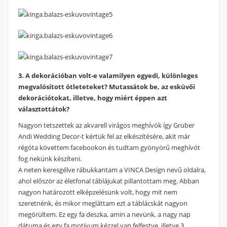
3. A dekorációban volt-e valamilyen egyedi, különleges
megvalósított ötleteteket? Mutassátok be, az esküvői
dekorációtokat, illetve, hogy miért éppen azt
választottátok?
Nagyon tetszettek az akvarell virágos meghívók így Gruber
Andi Wedding Decor-t kértük fel az elkészítésére, akit már
régóta követtem facebookon és tudtam gyönyörű meghívót
fog nekünk készíteni.
A neten keresgélve rábukkantam a VINCA Design nevű oldalra,
ahol először az életfonal táblájukat pillantottam meg. Abban
nagyon határozott elképzelésünk volt, hogy mit nem
szeretnénk, és mikor megláttam ezt a táblácskát nagyon
megörültem. Ez egy fa deszka, amin a nevünk, a nagy nap
dátuma és egy fa motívum kézzel van felfestve, illetve 3