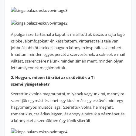
A polgári szertartásnál a kaput is mi állítottuk össze, a rajta lógó
csipke „álomfogókat” én készítettem. Pinterest telis tele van
jobbnál jobb ötletekkel, nagyon könnyen inspirálta az embert.
Imádtam minden egyes percét a szervezésnek, a sok-sok e-mail
váltást, szerencsére nálunk minden simán ment, minden olyan
lett amilyennek megálmodtuk.
2. Hogyan, miben tükrözi az esküvőtök a Ti
személyiségeteket?
Szerettünk volna megmutatni, milyenek vagyunk mi, mennyire
szeretjük egymást és lehet egy kicsit más egy esküvő, mint egy
hagyományos mulatós lagzi. Szerettük volna, ha meghitt,
romantikus, családias legyen, és ahogy elnéztük a násznépet és
a könnyeket a szemükben úgy tűnik sikerült.