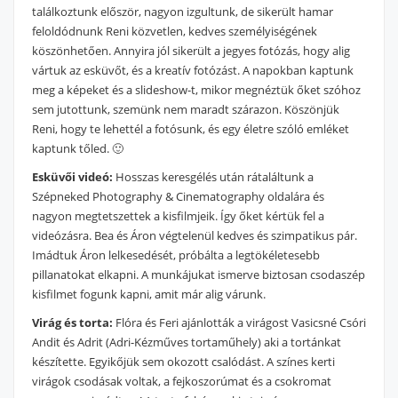
találkoztunk először, nagyon izgultunk, de sikerült hamar
feloldódnunk Reni közvetlen, kedves személyiségének
köszönhetően. Annyira jól sikerült a jegyes fotózás, hogy alig
vártuk az esküvőt, és a kreatív fotózást. A napokban kaptunk
meg a képeket és a slideshow-t, mikor megnéztük őket szóhoz
sem jutottunk, szemünk nem maradt szárazon. Köszönjük
Reni, hogy te lehettél a fotósunk, és egy életre szóló emléket
kaptunk tőled. 🙂
Esküvői videó:
Hosszas keresgélés után rátaláltunk a
Szépneked Photography & Cinematography oldalára és
nagyon megtetszettek a kisfilmjeik. Így őket kértük fel a
videózásra. Bea és Áron végtelenül kedves és szimpatikus pár.
Imádtuk Áron lelkesedését, próbálta a legtökéletesebb
pillanatokat elkapni. A munkájukat ismerve biztosan csodaszép
kisfilmet fogunk kapni, amit már alig várunk.
Virág és torta:
Flóra és Feri ajánlották a virágost Vasicsné Csóri
Andit és Adrit (Adri-Kézműves tortaműhely) aki a tortánkat
készítette. Egyikőjük sem okozott csalódást. A színes kerti
virágok csodásak voltak, a fejkoszorúmat és a csokromat