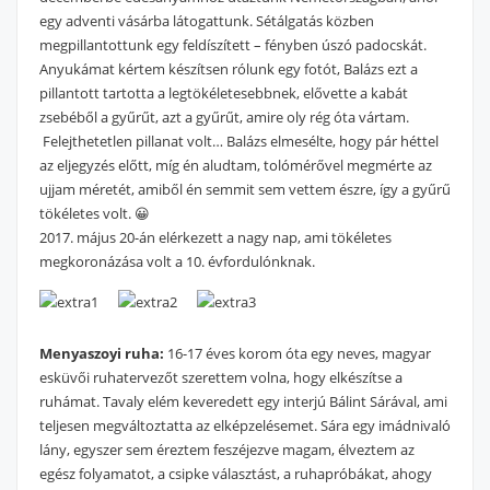
egy adventi vásárba látogattunk. Sétálgatás közben
megpillantottunk egy feldíszített – fényben úszó padocskát.
Anyukámat kértem készítsen rólunk egy fotót, Balázs ezt a
pillantott tartotta a legtökéletesebbnek, elővette a kabát
zsebéből a gyűrűt, azt a gyűrűt, amire oly rég óta vártam.
Felejthetetlen pillanat volt… Balázs elmesélte, hogy pár héttel
az eljegyzés előtt, míg én aludtam, tolómérővel megmérte az
ujjam méretét, amiből én semmit sem vettem észre, így a gyűrű
tökéletes volt. 😀
2017. május 20-án elérkezett a nagy nap, ami tökéletes
megkoronázása volt a 10. évfordulónknak.
Menyaszoyi ruha:
16-17 éves korom óta egy neves, magyar
esküvői ruhatervezőt szerettem volna, hogy elkészítse a
ruhámat. Tavaly elém keveredett egy interjú Bálint Sárával, ami
teljesen megváltoztatta az elképzelésemet. Sára egy imádnivaló
lány, egyszer sem éreztem feszéjezve magam, élveztem az
egész folyamatot, a csipke választást, a ruhapróbákat, ahogy