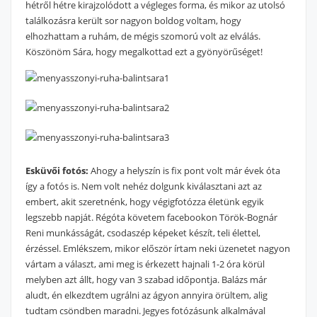
hétről hétre kirajzolódott a végleges forma, és mikor az utolsó
találkozásra került sor nagyon boldog voltam, hogy
elhozhattam a ruhám, de mégis szomorú volt az elválás.
Köszönöm Sára, hogy megalkottad ezt a gyönyörűséget!
Esküvői fotós:
Ahogy a helyszín is fix pont volt már évek óta
így a fotós is. Nem volt nehéz dolgunk kiválasztani azt az
embert, akit szeretnénk, hogy végigfotózza életünk egyik
legszebb napját. Régóta követem facebookon Török-Bognár
Reni munkásságát, csodaszép képeket készít, teli élettel,
érzéssel. Emlékszem, mikor először írtam neki üzenetet nagyon
vártam a választ, ami meg is érkezett hajnali 1-2 óra körül
melyben azt állt, hogy van 3 szabad időpontja. Balázs már
aludt, én elkezdtem ugrálni az ágyon annyira örültem, alig
tudtam csöndben maradni. Jegyes fotózásunk alkalmával