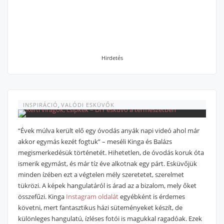
Hirdetés
INSPIRÁCIÓ
,
VALÓDI ESKÜVŐK
“Évek múlva került elő egy óvodás anyák napi videó ahol már
akkor egymás kezét fogtuk” – meséli Kinga és Balázs
megismerkedésük történetét. Hihetetlen, de óvodás koruk óta
ismerik egymást, és már tíz éve alkotnak egy párt. Esküvőjük
minden ízében ezt a végtelen mély szeretetet, szerelmet
tükrözi. A képek hangulatáról is árad az a bizalom, mely őket
összefűzi. Kinga
Instagram oldalát
egyébként is érdemes
követni, mert fantasztikus házi süteményeket készít, de
különleges hangulatú, ízléses fotói is magukkal ragadóak. Ezek