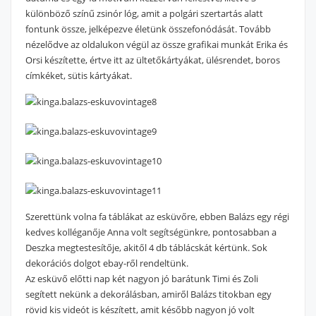
különböző színű zsinór lóg, amit a polgári szertartás alatt
fontunk össze, jelképezve életünk összefonódását. Tovább
nézelődve az oldalukon végül az össze grafikai munkát Erika és
Orsi készítette, értve itt az ültetőkártyákat, ülésrendet, boros
címkéket, sütis kártyákat.
Szerettünk volna fa táblákat az esküvőre, ebben Balázs egy régi
kedves kolléganője Anna volt segítségünkre, pontosabban a
Deszka megtestesítője, akitől 4 db táblácskát kértünk. Sok
dekorációs dolgot ebay-ről rendeltünk.
Az esküvő előtti nap két nagyon jó barátunk Timi és Zoli
segített nekünk a dekorálásban, amiről Balázs titokban egy
rövid kis videót is készített, amit később nagyon jó volt