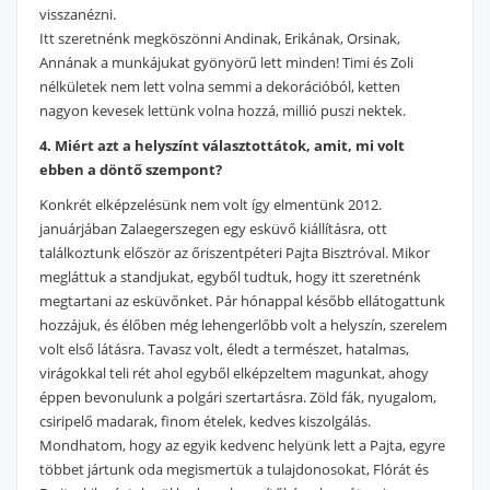
visszanézni.
Itt szeretnénk megköszönni Andinak, Erikának, Orsinak,
Annának a munkájukat gyönyörű lett minden! Timi és Zoli
nélkületek nem lett volna semmi a dekorációból, ketten
nagyon kevesek lettünk volna hozzá, millió puszi nektek.
4. Miért azt a helyszínt választottátok, amit, mi volt
ebben a döntő szempont?
Konkrét elképzelésünk nem volt így elmentünk 2012.
januárjában Zalaegerszegen egy esküvő kiállításra, ott
találkoztunk először az őriszentpéteri Pajta Bisztróval. Mikor
megláttuk a standjukat, egyből tudtuk, hogy itt szeretnénk
megtartani az esküvőnket. Pár hónappal később ellátogattunk
hozzájuk, és élőben még lehengerlőbb volt a helyszín, szerelem
volt első látásra. Tavasz volt, éledt a természet, hatalmas,
virágokkal teli rét ahol egyből elképzeltem magunkat, ahogy
éppen bevonulunk a polgári szertartásra. Zöld fák, nyugalom,
csiripelő madarak, finom ételek, kedves kiszolgálás.
Mondhatom, hogy az egyik kedvenc helyünk lett a Pajta, egyre
többet jártunk oda megismertük a tulajdonosokat, Flórát és