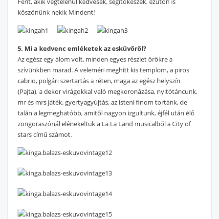
Ferit, akik végtelenül kedvesek, segítőkészek, ezúton is
köszönünk nekik Mindent!
5. Mi a kedvenc emléketek az esküvőről?
Az egész egy álom volt, minden egyes részlet örökre a
szívünkben marad. A veleméri meghitt kis templom, a piros
cabrio, polgári szertartás a réten, maga az egész helyszín
(Pajta), a dekor virágokkal való megkoronázása, nyitótáncunk,
mr és mrs játék, gyertyagyújtás, az isteni finom tortánk, de
talán a legmeghatóbb, amitől nagyon izgultunk, éjfél után élő
zongoraszónál elénekeltük a La La Land musicalből a City of
stars című számot.