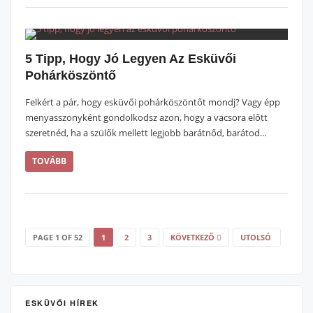
5 Tipp, Hogy Jó Legyen Az Esküvői
Pohárköszöntő
Felkért a pár, hogy esküvői pohárköszöntőt mondj? Vagy épp
menyasszonyként gondolkodsz azon, hogy a vacsora előtt
szeretnéd, ha a szülők mellett legjobb barátnőd, barátod...
TOVÁBB
PAGE 1 OF 52
1
2
3
KÖVETKEZŐ
UTOLSÓ
ESKÜVŐI HÍREK