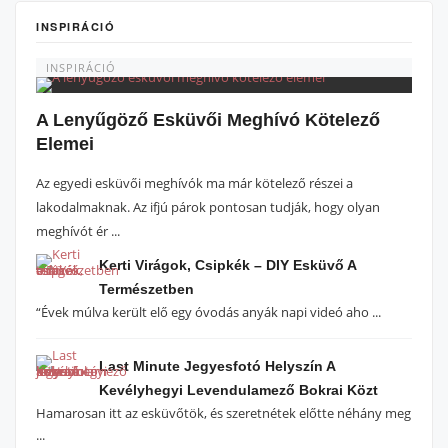
INSPIRÁCIÓ
INSPIRÁCIÓ
A Lenyűgöző Esküvői Meghívó Kötelező
Elemei
Az egyedi esküvői meghívók ma már kötelező részei a
lakodalmaknak. Az ifjú párok pontosan tudják, hogy olyan
meghívót ér ...
Kerti Virágok, Csipkék – DIY Esküvő A
Természetben
“Évek múlva került elő egy óvodás anyák napi videó aho ...
Last Minute Jegyesfotó Helyszín A
Kevélyhegyi Levendulamező Bokrai Közt
Hamarosan itt az esküvőtök, és szeretnétek előtte néhány meg
...