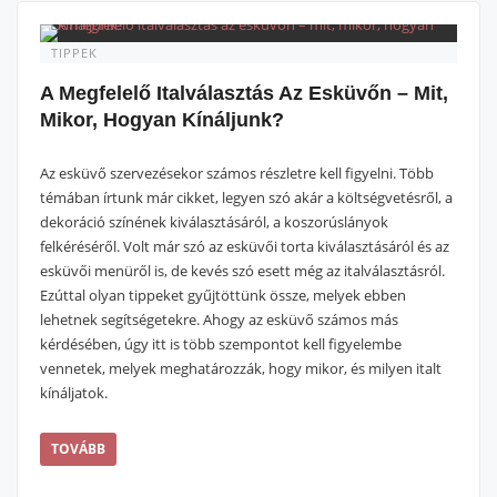
TIPPEK
A Megfelelő Italválasztás Az Esküvőn – Mit,
Mikor, Hogyan Kínáljunk?
Az esküvő szervezésekor számos részletre kell figyelni. Több
témában írtunk már cikket, legyen szó akár a költségvetésről, a
dekoráció színének kiválasztásáról, a koszorúslányok
felkéréséről. Volt már szó az esküvői torta kiválasztásáról és az
esküvői menüről is, de kevés szó esett még az italválasztásról.
Ezúttal olyan tippeket gyűjtöttünk össze, melyek ebben
lehetnek segítségetekre. Ahogy az esküvő számos más
kérdésében, úgy itt is több szempontot kell figyelembe
vennetek, melyek meghatározzák, hogy mikor, és milyen italt
kínáljatok.
TOVÁBB