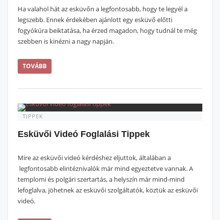
Ha valahol hát az esküvőn a legfontosabb, hogy te legyél a
legszebb. Ennek érdekében ajánlott egy esküvő előtti
fogyókúra beiktatása, ha érzed magadon, hogy tudnál te még
szebben is kinézni a nagy napján.
TOVÁBB
TIPPEK
Esküvői Videó Foglalási Tippek
Mire az esküvői videó kérdéshez eljuttok, általában a
legfontosabb elintéznivalók már mind egyeztetve vannak. A
templomi és polgári szertartás, a helyszín már mind-mind
lefoglalva, jöhetnek az esküvői szolgáltatók, köztük az esküvői
videó.