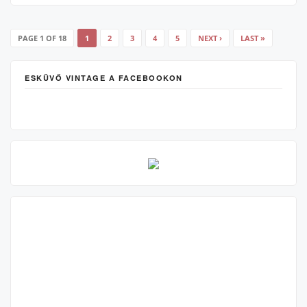
PAGE 1 OF 18
1
2
3
4
5
NEXT ›
LAST »
ESKÜVŐ VINTAGE A FACEBOOKON