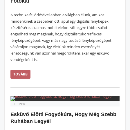
Fotókat
A technika fejlődésével abban a világban élünk, amikor
mindenkinek a zsebében ott lapul egy digitális fényképek
készítésére alkalmas mobiltelefon, sőt egyre több család
engedheti meg magának, hogy digitális tükörreflexes
fényképezőgépet, vagy más nagy tudású fényképezőgépet
vásároljon magának, így életünk minden eseményét
lehetőségünk van azonnal megörökíteni, akár egy esküvő
vendégeként is.
TOVÁBB
TIPPEK
Esküvő Előtti Fogyókúra, Hogy Még Szebb
Ruhában Legyél