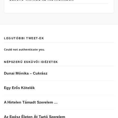
LEGUTÓBBI TWEET-EK
Could not authenticate you.
NÉPSZERŰ ESKÜVŐI IDÉZETEK
Dunai Mónika – Cukrász
Egy Erős Kötelék
A Hirtelen Támadt Szerelem …
Az Egész Életen Át Tartó Szerelem