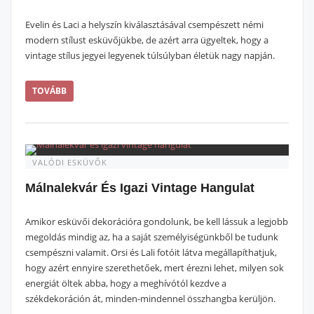
Evelin és Laci a helyszín kiválasztásával csempészett némi
modern stílust esküvőjükbe, de azért arra ügyeltek, hogy a
vintage stílus jegyei legyenek túlsúlyban életük nagy napján.
TOVÁBB
VALÓDI ESKÜVŐK
Málnalekvár És Igazi Vintage Hangulat
Amikor esküvői dekorációra gondolunk, be kell lássuk a legjobb
megoldás mindig az, ha a saját személyiségünkből be tudunk
csempészni valamit. Orsi és Lali fotóit látva megállapíthatjuk,
hogy azért ennyire szerethetőek, mert érezni lehet, milyen sok
energiát öltek abba, hogy a meghívótól kezdve a
székdekoráción át, minden-mindennel összhangba kerüljön.