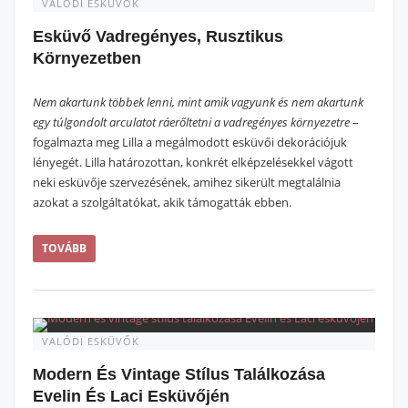
VALÓDI ESKÜVŐK
Esküvő Vadregényes, Rusztikus
Környezetben
Nem akartunk többek lenni, mint amik vagyunk és nem akartunk
egy túlgondolt arculatot ráerőltetni a vadregényes környezetre
–
fogalmazta meg Lilla a megálmodott esküvői dekorációjuk
lényegét. Lilla határozottan, konkrét elképzelésekkel vágott
neki esküvője szervezésének, amihez sikerült megtalálnia
azokat a szolgáltatókat, akik támogatták ebben.
TOVÁBB
VALÓDI ESKÜVŐK
Modern És Vintage Stílus Találkozása
Evelin És Laci Esküvőjén