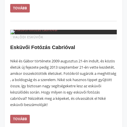
TOVÁBB
VALÓDI ESKÜVŐK
Esküvői Fotózás Cabrióval
Niké és Gábor története 2009 augusztus 21-én indult, és közös
életük új fejezete pedig 2013 szeptember 21-én vette kezdetét,
amikor összekötötték életüket. Fotóikról sugárzik a meghittség
, a boldogság és a szerelem. Niké sok hasznos tippet gyűjtött
össze, így biztosan nagy segítségeketre lesz az esküvői
készülődés során. Hogy milyen is egy esküvői fotózás
cabrióval? Nézzétek meg a képeket, és olvassátok el Niké
esküvői beszámolóját!
TOVÁBB