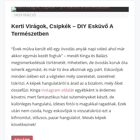
INSPIRÁCIÓ
Kerti Virágok, Csipkék – DIY Esküvő A
Természetben
“Évek múlva került elő egy óvodás anyák napi videó ahol már
akkor egymás kezét fogtuk” – meséli Kinga és Balázs
megismerkedésük történetét. Hihetetlen, de óvodás koruk óta
ismerik egymást, és már tíz éve alkotnak egy párt. Esküvőjük
minden ízében ezt a végtelen mély szeretetet, szerelmet
tükrözi. A képek hangulatáról is árad az a bizalom, mely őket
összefűzi. Kinga
Instagram oldalát
egyébként is érdemes
követni, mert fantasztikus házi süteményeket készít, de
különleges hangulatú, ízléses fotói is magukkal ragadóak. Ezek
után nem csoda, hogy esküvőjük is visszatükrözi ezt a
kifinomlut, stílusos, pazar hangulatot. Mesés képek
következnek!