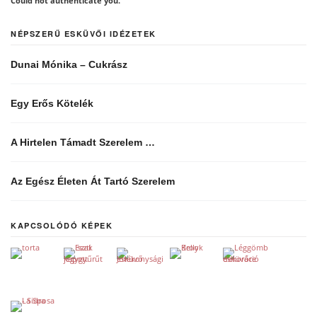
Could not authenticate you.
NÉPSZERŰ ESKÜVŐI IDÉZETEK
Dunai Mónika – Cukrász
Egy Erős Kötelék
A Hirtelen Támadt Szerelem …
Az Egész Életen Át Tartó Szerelem
KAPCSOLÓDÓ KÉPEK