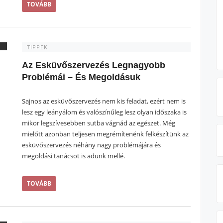
TOVÁBB
TIPPEK
Az Esküvőszervezés Legnagyobb
Problémái – És Megoldásuk
Sajnos az esküvőszervezés nem kis feladat, ezért nem is
lesz egy leányálom és valószínűleg lesz olyan időszaka is
mikor legszívesebben sutba vágnád az egészet. Még
mielőtt azonban teljesen megrémítenénk felkészítünk az
esküvőszervezés néhány nagy problémájára és
megoldási tanácsot is adunk mellé.
TOVÁBB