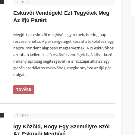
TIPPEK
Esküvői Vendégek! Ezt Tegyétek Meg
Az Ifjú Párért
Megjött az esküvői meghívó, egy remek, boldog nap
részese lehetsz. A pár rengeteget készül a tökéletes nagy
napra, mindent alaposan megterveznek. A jó esküvőhöz
azonban kellenek a jó esküvői vendégek is. A következő
néhány apróság segítségével Te is hozzájárulhatsz egy
igazán csodálatos esküvőhöz, megkönnyítve az ifjú pár
dolgát.
TOVÁBB
TIPPEK
Így Közöld, Hogy Egy Személyre Szól
Az Esküvői Meghívó