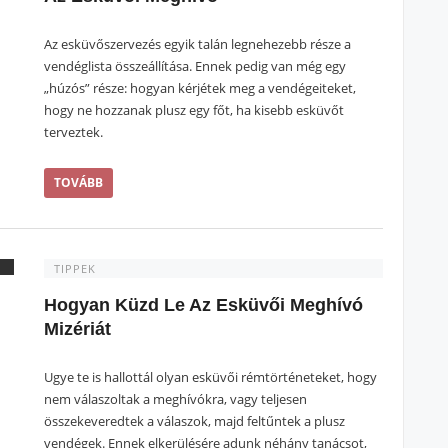
Az esküvőszervezés egyik talán legnehezebb része a
vendéglista összeállítása. Ennek pedig van még egy
„húzós” része: hogyan kérjétek meg a vendégeiteket,
hogy ne hozzanak plusz egy főt, ha kisebb esküvőt
terveztek.
TOVÁBB
TIPPEK
Hogyan Küzd Le Az Esküvői Meghívó
Mizériát
Ugye te is hallottál olyan esküvői rémtörténeteket, hogy
nem válaszoltak a meghívókra, vagy teljesen
összekeveredtek a válaszok, majd feltűntek a plusz
vendégek. Ennek elkerülésére adunk néhány tanácsot,