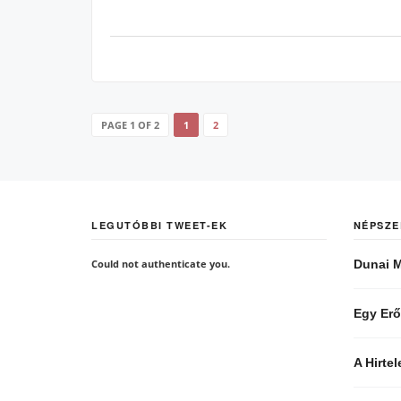
PAGE 1 OF 2
1
2
LEGUTÓBBI TWEET-EK
NÉPSZE
Could not authenticate you.
Dunai M
Egy Erő
A Hirte