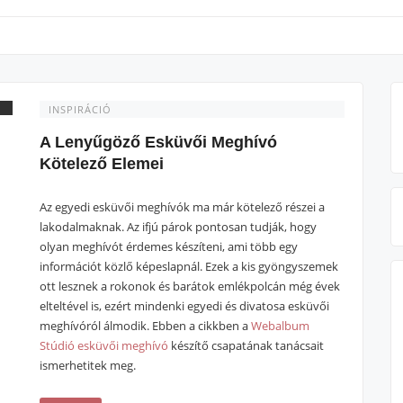
INSPIRÁCIÓ
A Lenyűgöző Esküvői Meghívó
Kötelező Elemei
Az egyedi esküvői meghívók ma már kötelező részei a
lakodalmaknak. Az ifjú párok pontosan tudják, hogy
olyan meghívót érdemes készíteni, ami több egy
információt közlő képeslapnál. Ezek a kis gyöngyszemek
ott lesznek a rokonok és barátok emlékpolcán még évek
elteltével is, ezért mindenki egyedi és divatosa esküvői
meghívóról álmodik. Ebben a cikkben a
Webalbum
Stúdió esküvői meghívó
készítő csapatának tanácsait
ismerhetitek meg.