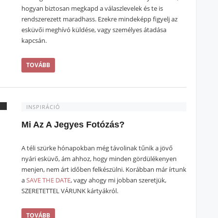
hogyan biztosan megkapd a válaszlevelek és te is
rendszerezett maradhass. Ezekre mindeképp figyelj az
esküvői meghívó küldése, vagy személyes átadása
kapcsán.
TOVÁBB
INSPIRÁCIÓ
Mi Az A Jegyes Fotózás?
A téli szürke hónapokban még távolinak tűnik a jövő
nyári esküvő, ám ahhoz, hogy minden gördülékenyen
menjen, nem árt időben felkészülni. Korábban már írtunk
a
SAVE THE DATE
, vagy ahogy mi jobban szeretjük,
SZERETETTEL VÁRUNK kártyákról.
TOVÁBB