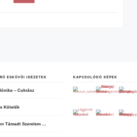
RŰ ESKÜVŐI IDÉZETEK
KAPCSOLÓDÓ KÉPEK
ónika – Cukrász
s Kötelék
len Támadt Szerelem …