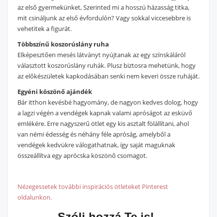
az első gyermekünket, Szerinted mi a hosszú házasság titka,
mit csináljunk az első évfordulón? Vagy sokkal viccesebbre is
vehetitek a figurát.
Többszínű koszorúslány ruha
Elképesztően mesés látványt nyújtanak az egy színskáláról
választott koszorúslány ruhák. Plusz biztosra mehetünk, hogy
az előkészületek kapkodásában senki nem keveri össze ruháját.
Egyéni köszönő ajándék
Bár itthon kevésbé hagyomány, de nagyon kedves dolog, hogy
a lagzi végén a vendégek kapnak valami apróságot az esküvő
emlékére. Erre nagyszerű ötlet egy kis asztalt fölállítani, ahol
van némi édesség és néhány féle apróság, amelyből a
vendégek kedvükre válogathatnak, így saját maguknak
összeállítva egy aprócska köszönő csomagot.
Nézegessetek további inspirációs ötleteket Pinterest
oldalunkon.
Szólj hozzá Te is!