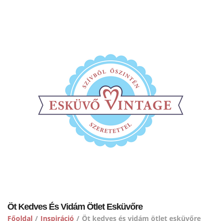
Öt Kedves És Vidám Ötlet Esküvőre
Főoldal
/
Inspiráció
/
Öt kedves és vidám ötlet esküvőre