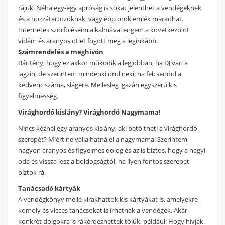
rájuk. Néha egy-egy apróság is sokat jelenthet a vendégeknek
és a hozzátartozóknak, vagy épp örök emlék maradhat.
Internetes szörföléseim alkalmával engem a következő öt
vidám és aranyos ötlet fogott meg a leginkább.
Számrendelés a meghívón
Bár tény, hogy ez akkor működik a legjobban, ha DJ van a
lagzin, de szerintem mindenki örül neki, ha felcsendül a
kedvenc száma, slágere. Mellesleg igazán egyszerű kis
figyelmesség.
Virághordó kislány? Virághordó Nagymama!
Nincs kéznél egy aranyos kislány, aki betöltheti a virághordó
szerepét? Miért ne vállalhatná el a nagymama! Szerintem
nagyon aranyos és figyelmes dolog és az is biztos, hogy a nagyi
oda és vissza lesz a boldogságtól, ha ilyen fontos szerepet
bíztok rá.
Tanácsadó kártyák
A vendégkönyv mellé kirakhattok kis kártyákat is, amelyekre
komoly és vicces tanácsokat is írhatnak a vendégek. Akár
konkrét dolgokra is rákérdezhettek tőlük, például: Hogy hívják