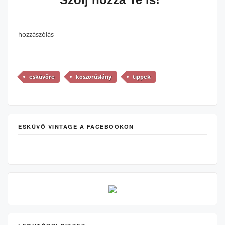
hozzászólás
esküvőre
koszorúslány
tippek
ESKÜVŐ VINTAGE A FACEBOOKON