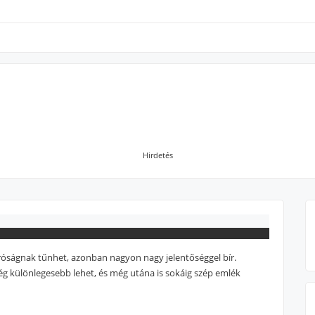
Hirdetés
ságnak tűnhet, azonban nagyon nagy jelentőséggel bír.
ég különlegesebb lehet, és még utána is sokáig szép emlék