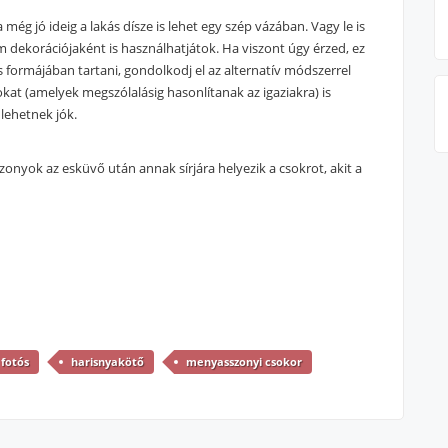
 még jó ideig a lakás dísze is lehet egy szép vázában. Vagy le is
m dekorációjaként is használhatjátok. Ha viszont úgy érzed, ez
 formájában tartani, gondolkodj el az alternatív módszerrel
at (amelyek megszólalásig hasonlítanak az igaziakra) is
 lehetnek jók.
zonyok az esküvő után annak sírjára helyezik a csokrot, akit a
 fotós
harisnyakötő
menyasszonyi csokor