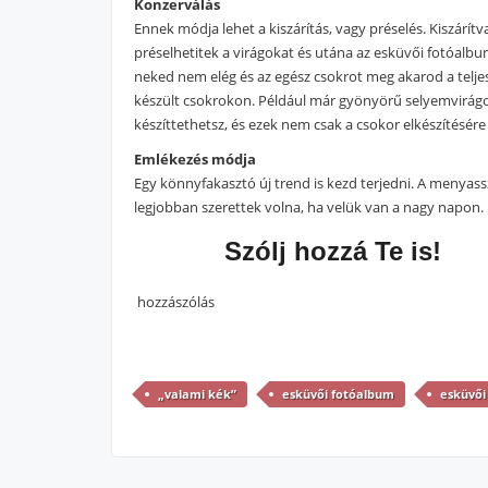
Konzerválás
Ennek módja lehet a kiszárítás, vagy préselés. Kiszárítva
préselhetitek a virágokat és utána az esküvői fotóalbu
neked nem elég és az egész csokrot meg akarod a teljes
készült csokrokon. Például már gyönyörű selyemvirágok
készíttethetsz, és ezek nem csak a csokor elkészítésére
Emlékezés módja
Egy könnyfakasztó új trend is kezd terjedni. A menyass
legjobban szerettek volna, ha velük van a nagy napon.
Szólj hozzá Te is!
hozzászólás
„valami kék”
esküvői fotóalbum
esküvői