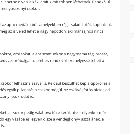
ne lehetne olyan is kék, amit kicsit többen láthatnak. Rendkívül
ük menyasszonyi csokor.
ni az apró medálokból, amelyekben régi családi fotók kaphatnak
még az is veled lehet a nagy napodon, aki már sajnos nincs
 csokrot, ami sokat jelent számunkra: A nagymama régi brossa,
kedvvel próbálgat az ember, rendkívül személyessé teheti a
okor felhasználásával is. Például készülhet kép a cipőről és a
dés egyik pillanatát a csokor mögül. Az esküvői fotós biztos ad
zonyi csokrodat is.
et, a csokor pedig valahová félre kerül, hiszen ilyenkor már
edd egy vázába és legyen dísze a vendégkönyv asztalának, a
is.