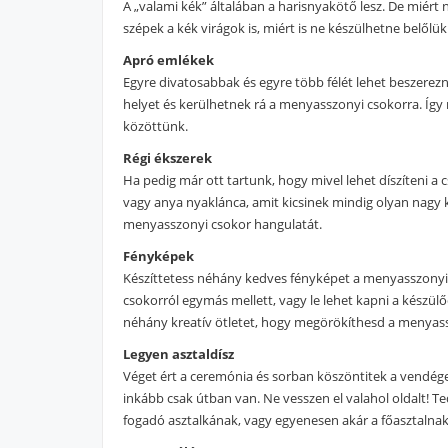
A „valami kék” általában a harisnyakötő lesz. De miért 
szépek a kék virágok is, miért is ne készülhetne belől
Apró emlékek
Egyre divatosabbak és egyre több félét lehet beszerez
helyet és kerülhetnek rá a menyasszonyi csokorra. Így 
közöttünk.
Régi ékszerek
Ha pedig már ott tartunk, hogy mivel lehet díszíteni a
vagy anya nyaklánca, amit kicsinek mindig olyan nagy 
menyasszonyi csokor hangulatát.
Fényképek
Készíttetess néhány kedves fényképet a menyasszonyi cs
csokorról egymás mellett, vagy le lehet kapni a készülő
néhány kreatív ötletet, hogy megörökíthesd a menyass
Legyen asztaldísz
Véget ért a ceremónia és sorban köszöntitek a vendégek
inkább csak útban van. Ne vesszen el valahol oldalt! T
fogadó asztalkának, vagy egyenesen akár a főasztalnak 