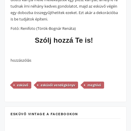
tudnak írni néhány kedves gondolatot, majd az esküvő végén
egy dobozba összegyűjthetitek ezeket. Ezt akár a dekorációba
is be tudjátok építeni.
Fotó: Renifoto (Török-Bognár Renáta)
Szólj hozzá Te is!
hozzászólás
esküvő
esküvői vendégkönyv
meghívó
ESKÜVŐ VINTAGE A FACEBOOKON