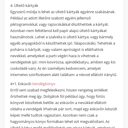
4. Ültető kártyák
Egyszerű módja is lehet az ültető kártyák egyénre szabásának.
Például az adott illetőre szabott egyéni jellemző
piktogramokkal, vagy rajzocskákkal díszíthetitek a kártyát.
Azonban nem feltétlenül kell papír alapú ültető kártyákat
használnotok. Lehet a szalvéta is ültető kártya, vagy bármely
egyéb anyagokból is készíthettek (pl.: falapocskák). Tehettek a
pohárra is kártyát, vagy valami apróságot is elláthattok
nevekkel, amelyeket a parti végén haza is vihetnek a
vendégeitek (pl.: mini kövirózsa, ajándékbatyu, amiben egy kis
csokoládé van). Az én személyes kedvencem, amelyet
internetes szörfözéseim alatt találtam: a névvel ellátott iránytű.
4+1. Esküvői
Vendégkönyv
Erről sem szabad megfeledkezni, hiszen rengeteg emléket
őrizhettek meg így. Dobjátok föl például úgy, hogy fotós
könyvet készítetek belőle: az esküvőn a nevükkel ellátott
oldalra a vendégek írhatnak pár sort, majd egy esküvőn készült
képet mellé tudtok ragasztani. Azonban nem csak a
hagyományos könyv formában lehet ezt megvalósítani. Az
ültető kártya mellé mellékeljetek egy plusz kártyát, amelyre rá