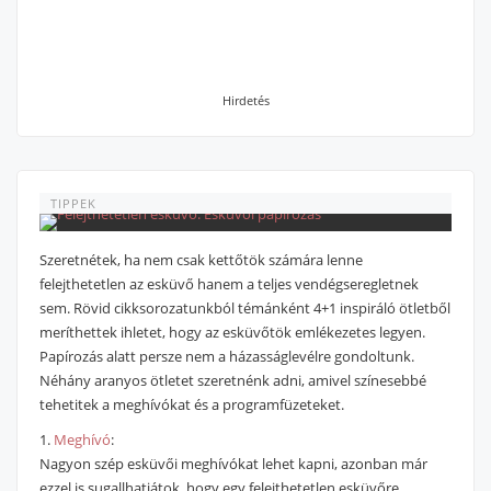
Hirdetés
TIPPEK
Szeretnétek, ha nem csak kettőtök számára lenne
felejthetetlen az esküvő hanem a teljes vendégseregletnek
sem. Rövid cikksorozatunkból témánként 4+1 inspiráló ötletből
meríthettek ihletet, hogy az esküvőtök emlékezetes legyen.
Papírozás alatt persze nem a házasságlevélre gondoltunk.
Néhány aranyos ötletet szeretnénk adni, amivel színesebbé
tehetitek a meghívókat és a programfüzeteket.
1.
Meghívó
:
Nagyon szép esküvői meghívókat lehet kapni, azonban már
ezzel is sugallhatjátok, hogy egy felejthetetlen esküvőre