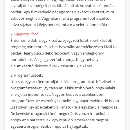
invitáljátok vendégeiteket. Kitalálhattok hozzátok illő témát,
például egy filmkedvelő pár egy moziplakátot készített, mint
esküvői meghívó. Vagy akár már a programokból is ízelítőt
adva rajzban is kifejezhetitek, mi vár a veletek ünneplőkre.
2.
Eljegyzési fotó
Érdemes feldobni egy kicsit az eljegyzési fotót, mert később
rengeteg mindenre fel lehet használni az emlékezésen kívül is:
például leánybúcsú dekorációként, vagy vendégkönyv
borítóként is. A legegyszerűbb módja, hogy néhány
albumkészítő dekorációval kicsinosítjuk a képet.
3. Programfüzetek:
Ne csak egyszerűen soroljátok fel a programokat. Készítsetek
programfüzeteket, így talán az is kiküszöbölhető, hogy valaki
elfelejti az időpontokat. Nagyon kedves a zsebkendős
programfüzet. Az események mellé, egy papír zsebkendő is van
„csatolva”, így az érzékeny pillanatokra is egyszerű a megoldás.
De kevésbé drágának tűnő megoldás is van, mint például,
ahogy az a pár tette, aki egy repülőn ismerkedett meg: az
egyszerű programlapból repülőt hajtogattak.