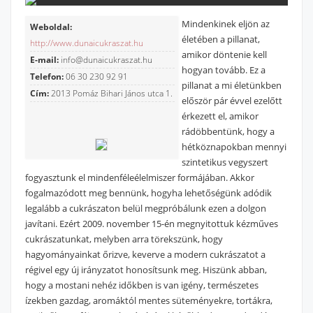
Mindenkinek eljön az
Weboldal:
életében a pillanat,
http://www.dunaicukraszat.hu
amikor döntenie kell
E-mail:
info@dunaicukraszat.hu
hogyan tovább. Ez a
Telefon:
06 30 230 92 91
pillanat a mi életünkben
Cím:
2013 Pomáz Bihari János utca 1.
először pár évvel ezelőtt
érkezett el, amikor
rádöbbentünk, hogy a
hétköznapokban mennyi
szintetikus vegyszert
fogyasztunk el mindenféleélelmiszer formájában. Akkor
fogalmazódott meg bennünk, hogyha lehetőségünk adódik
legalább a cukrászaton belül megpróbálunk ezen a dolgon
javítani. Ezért 2009. november 15-én megnyitottuk kézműves
cukrászatunkat, melyben arra törekszünk, hogy
hagyományainkat őrizve, keverve a modern cukrászatot a
régivel egy új irányzatot honosítsunk meg. Hiszünk abban,
hogy a mostani nehéz időkben is van igény, természetes
ízekben gazdag, aromáktól mentes süteményekre, tortákra,