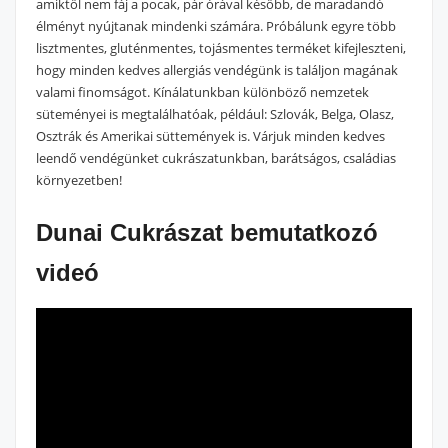
amiktől nem fáj a pocak, pár órával később, de maradandó
élményt nyújtanak mindenki számára. Próbálunk egyre több
lisztmentes, gluténmentes, tojásmentes terméket kifejleszteni,
hogy minden kedves allergiás vendégünk is találjon magának
valami finomságot. Kínálatunkban különböző nemzetek
süteményei is megtalálhatóak, például: Szlovák, Belga, Olasz,
Osztrák és Amerikai süttemények is. Várjuk minden kedves
leendő vendégünket cukrászatunkban, barátságos, családias
környezetben!
Dunai Cukrászat bemutatkozó
videó