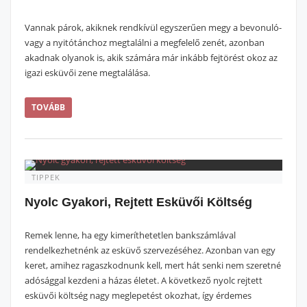
Vannak párok, akiknek rendkívül egyszerűen megy a bevonuló-
vagy a nyitótánchoz megtalálni a megfelelő zenét, azonban
akadnak olyanok is, akik számára már inkább fejtörést okoz az
igazi esküvői zene megtalálása.
TOVÁBB
TIPPEK
Nyolc Gyakori, Rejtett Esküvői Költség
Remek lenne, ha egy kimeríthetetlen bankszámlával
rendelkezhetnénk az esküvő szervezéséhez. Azonban van egy
keret, amihez ragaszkodnunk kell, mert hát senki nem szeretné
adósággal kezdeni a házas életet. A következő nyolc rejtett
esküvői költség nagy meglepetést okozhat, így érdemes