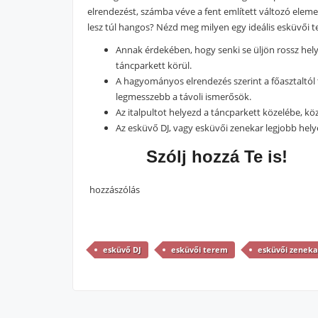
elrendezést, számba véve a fent említett változó elem
lesz túl hangos? Nézd meg milyen egy ideális esküvői t
Annak érdekében, hogy senki se üljön rossz hely
táncparkett körül.
A hagyományos elrendezés szerint a főasztaltól 
legmesszebb a távoli ismerősök.
Az italpultot helyezd a táncparkett közelébe, kö
Az esküvő DJ, vagy esküvői zenekar legjobb helye
Szólj hozzá Te is!
hozzászólás
esküvő DJ
esküvői terem
esküvői zeneka