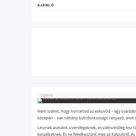
AJÁNLÓ
TIPPEK
Nem számít, hogy hol tartod az esküvőd – egy csárdáb
közepén – van néhány kulcsfontosságú tényező, amit s
Lesznek asztalok a vendégeknek, és valószínűleg lesz t
beszélgetnek. És ne feledkezzünk meg az italpultról, és