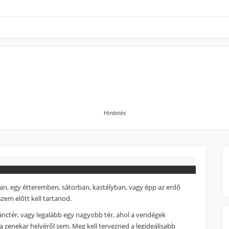
Hirdetés
an, egy étteremben, sátorban, kastélyban, vagy épp az erdő
zem előtt kell tartanod.
ánctér, vagy legalább egy nagyobb tér, ahol a vendégek
 a zenekar helyéről sem. Meg kell tervezned a legideálisabb