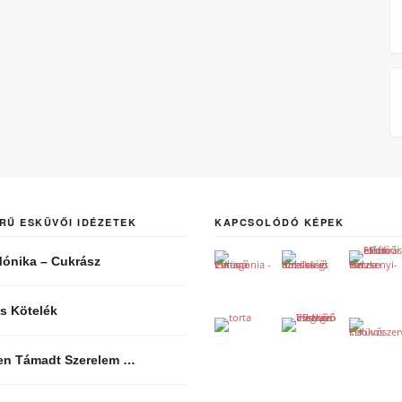
RŰ ESKÜVŐI IDÉZETEK
KAPCSOLÓDÓ KÉPEK
ónika – Cukrász
s Kötelék
len Támadt Szerelem …