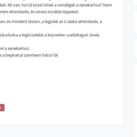
eket. Mi van, ha túl közel ülnek a vendégek a zenekarhoz? Nem
erem elrendezés, és olvass további tippeket:
en, és mindent lásson, a legjobb az U alakú elrendezés, a
távolodva a legközelebb a közvetlen családtagok ülnek,
zel a zenekarhoz.
 a bejárattal szembeni hátsó fal
r