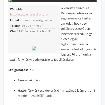
A Vénusz Esküvő- és
Weboldal:
Rendezvénydekoráció
http://www.venuszeskuvo.hu/
segít megvalósítani az
E-mail:
venuszeskuvo@gmail.com
álmodat, hogy egy
Telefon:
06 70 577 76 27
tökéletes esküvőben
Cím:
1192 Budapest Határ út 32.
lehessen részed. Hogy
életed egyik
legfontosabb napja
egyben a legboldogabb is
legyen. Fő profilunk a
textil-, fény- és virágdekoráció teljes elkészítése.
Szolgáltatásaink:
Terem dekoráció
Háttér fény és textildekoráció (4m széles állványon, ami
mindenhova felállítható)