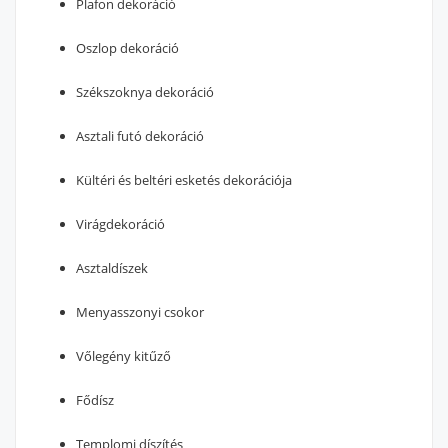
Plafon dekoráció
Oszlop dekoráció
Székszoknya dekoráció
Asztali futó dekoráció
Kültéri és beltéri esketés dekorációja
Virágdekoráció
Asztaldíszek
Menyasszonyi csokor
Vőlegény kitűző
Fődísz
Templomi díszítés