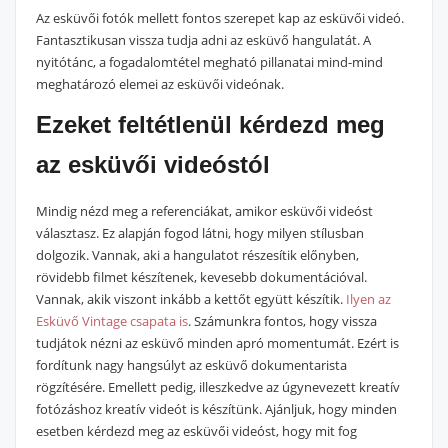
Az esküvői fotók mellett fontos szerepet kap az esküvői videó.
Fantasztikusan vissza tudja adni az esküvő hangulatát. A
nyitótánc, a fogadalomtétel megható pillanatai mind-mind
meghatározó elemei az esküvői videónak.
Ezeket feltétlenül kérdezd meg
az esküvői videóstól
Mindig nézd meg a referenciákat, amikor esküvői videóst
választasz. Ez alapján fogod látni, hogy milyen stílusban
dolgozik. Vannak, aki a hangulatot részesítik előnyben,
rövidebb filmet készítenek, kevesebb dokumentációval.
Vannak, akik viszont inkább a kettőt együtt készítik.
Ilyen az
Esküvő Vintage csapata is
. Számunkra fontos, hogy vissza
tudjátok nézni az esküvő minden apró momentumát. Ezért is
fordítunk nagy hangsúlyt az esküvő dokumentarista
rögzítésére. Emellett pedig, illeszkedve az úgynevezett kreatív
fotózáshoz kreatív videót is készítünk. Ajánljuk, hogy minden
esetben kérdezd meg az esküvői videóst, hogy mit fog