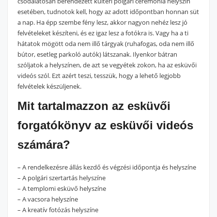
csodálatosan berendezett kültéri polgári ceremónia helyszín
esetében, tudnotok kell, hogy az adott időpontban honnan süt
a nap. Ha épp szembe fény lesz, akkor nagyon nehéz lesz jó
felvételeket készíteni, és ez igaz lesz a fotókra is. Vagy ha a ti
hátatok mögött oda nem illő tárgyak (ruhafogas, oda nem illő
bútor, esetleg parkoló autók) látszanak. Ilyenkor bátran
szóljatok a helyszínen, de azt se vegyétek zokon, ha az esküvői
videós szól. Ezt azért teszi, tesszük, hogy a lehető legjobb
felvételek készüljenek.
Mit tartalmazzon az esküvői
forgatókönyv az esküvői videós
számára?
– A rendelkezésre állás kezdő és végzési időpontja és helyszíne
– A polgári szertartás helyszíne
– A templomi esküvő helyszíne
– A vacsora helyszíne
– A kreatív fotózás helyszíne