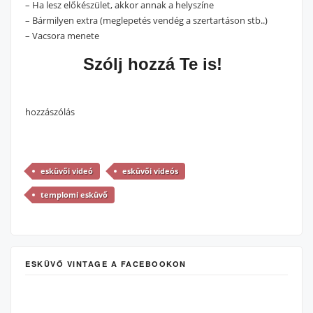
– Ha lesz előkészület, akkor annak a helyszíne
– Bármilyen extra (meglepetés vendég a szertartáson stb..)
– Vacsora menete
Szólj hozzá Te is!
hozzászólás
esküvői videó
esküvői videós
templomi esküvő
ESKÜVŐ VINTAGE A FACEBOOKON