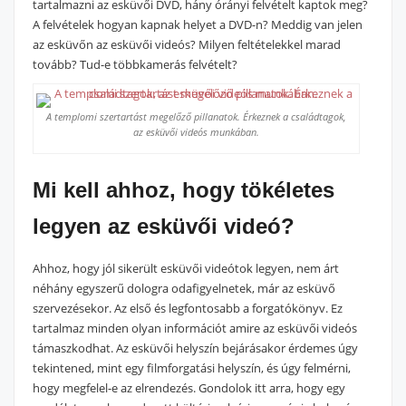
tartalmazni az esküvői DVD, hány órányi felvételt kaptok meg?
A felvételek hogyan kapnak helyet a DVD-n? Meddig van jelen
az esküvőn az esküvői videós? Milyen feltételekkel marad
tovább? Tud-e többkamerás felvételt?
A templomi szertartást megelőző pillanatok. Érkeznek a családtagok,
az esküvői videós munkában.
Mi kell ahhoz, hogy tökéletes
legyen az esküvői videó?
Ahhoz, hogy jól sikerült esküvői videótok legyen, nem árt
néhány egyszerű dologra odafigyelnetek, már az esküvő
szervezésekor. Az első és legfontosabb a forgatókönyv. Ez
tartalmaz minden olyan információt amire az esküvői videós
támaszkodhat. Az esküvői helyszín bejárásakor érdemes úgy
tekintened, mint egy filmforgatási helyszín, és úgy felmérni,
hogy megfelel-e az elrendezés. Gondolok itt arra, hogy egy