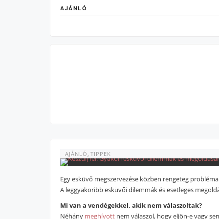
AJÁNLÓ
AJÁNLÓ
,
TIPPEK
Egy esküvő megszervezése közben rengeteg probléma me
A leggyakoribb esküvői dilemmák és esetleges megold
Mi van a vendégekkel, akik nem válaszoltak?
Néhány
meghívott
nem válaszol, hogy eljön-e vagy se