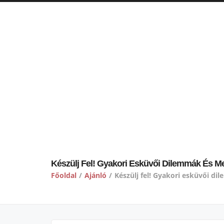
Készülj Fel! Gyakori Esküvői Dilemmák És M
Főoldal
/
Ajánló
/
Készülj fel! Gyakori esküvői d