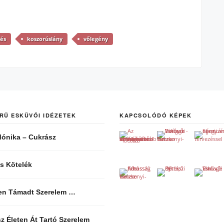
és
koszorúslány
vőlegény
RŰ ESKÜVŐI IDÉZETEK
KAPCSOLÓDÓ KÉPEK
ónika – Cukrász
s Kötelék
len Támadt Szerelem …
z Életen Át Tartó Szerelem