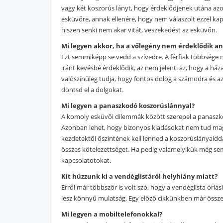
vagy két koszorús lányt, hogy érdeklődjenek utána azo
esküvőre, annak ellenére, hogy nem válaszolt ezzel kap
hiszen senki nem akar vitát, veszekedést az esküvőn.
Mi legyen akkor, ha a vőlegény nem érdeklődik an
Ezt semmiképp se vedd a szívedre. A férfiak többsége n
iránt kevésbé érdeklődik, az nem jelenti az, hogy a há
valószínűleg tudja, hogy fontos dolog a számodra és azt
döntsd el a dolgokat.
Mi legyen a panaszkodó koszorúslánnyal?
A komoly esküvői dilemmák között szerepel a panasz
Azonban lehet, hogy bizonyos kiadásokat nem tud ma
kezdetektől őszintének kell lenned a koszorúslányaiddal
összes kötelezettséget. Ha pedig valamelyikük még sem
kapcsolatotokat.
Kit húzzunk ki a vendéglistáról helyhiány miatt?
Erről már többször is volt szó, hogy a vendéglista óri
lesz könnyű mulatság. Egy előző cikkünkben már össze
Mi legyen a mobiltelefonokkal?