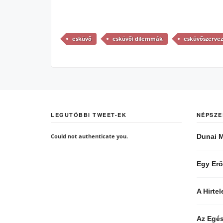
esküvő
esküvői dilemmák
esküvőszervez
LEGUTÓBBI TWEET-EK
NÉPSZE
Could not authenticate you.
Dunai M
Egy Erő
A Hirte
Az Egés