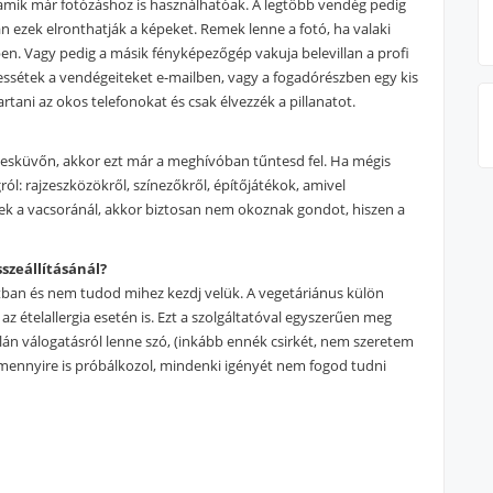
amik már fotózáshoz is használhatóak. A legtöbb vendég pedig
n ezek elronthatják a képeket. Remek lenne a fotó, ha valaki
ben. Vagy pedig a másik fényképezőgép vakuja belevillan a profi
ztessétek a vendégeiteket e-mailben, vagy a fogadórészben egy kis
tani az okos telefonokat és csak élvezzék a pillanatot.
esküvőn, akkor ezt már a meghívóban tűntesd fel. Ha mégis
ól: rajzeszközökről, színezőkről, építőjátékok, amivel
lnek a vacsoránál, akkor biztosan nem okoznak gondot, hiszen a
szeállításánál?
tban és nem tudod mihez kezdj velük. A vegetáriánus külön
az ételallergia esetén is. Ezt a szolgáltatóval egyszerűen meg
lán válogatásról lenne szó, (inkább ennék csirkét, nem szeretem
ármennyire is próbálkozol, mindenki igényét nem fogod tudni