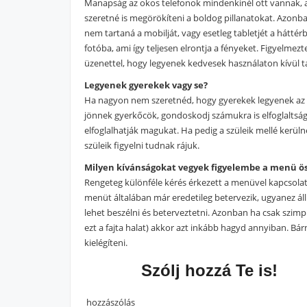
Manapság az okos telefonok mindenkinél ott vannak, 
szeretné is megörökíteni a boldog pillanatokat. Azonba
nem tartaná a mobilját, vagy esetleg tabletjét a háttér
fotóba, ami így teljesen elrontja a fényeket. Figyelme
üzenettel, hogy legyenek kedvesek használaton kívül tar
Legyenek gyerekek vagy se?
Ha nagyon nem szeretnéd, hogy gyerekek legyenek az 
jönnek gyerkőcök, gondoskodj számukra is elfoglaltságr
elfoglalhatják magukat. Ha pedig a szüleik mellé kerü
szüleik figyelni tudnak rájuk.
Milyen kívánságokat vegyek figyelembe a menü ös
Rengeteg különféle kérés érkezett a menüvel kapcsola
menüt általában már eredetileg betervezik, ugyanez áll 
lehet beszélni és beterveztetni. Azonban ha csak szimp
ezt a fajta halat) akkor azt inkább hagyd annyiban. B
kielégíteni.
Szólj hozzá Te is!
hozzászólás