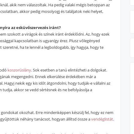
knál, akik nem válaszoltak. Ha pedig valaki mégis betoppan az
csolatban, akkor pedig mosolyogj és találjatok neki helyet,
nyira az esküvőszervezés iránt?
em szokott a virágok és színek iránt érdeklődni. Az, hogy ezek
zassággal kapcsolatban is ugyanígy érez. Plusz vőlegényed
 szeretné, ha te lennél a legboldogabb, így hagyja, hogy te
kodó
koszorúslány
. Sok esetben a tanú elintézheti a dolgokat.
gának megengedni. Ennek elkerülése érdekében már a
. Hagyj nekik egy kis időt átgondolni, hogy tudják-e vállalni az
 tudja, akkor se vedd sértésnek és ne befolyásolja a
ási gondokat okozhat. Erre mindenképpen készülj fel, hogy ez nem
gyűjtöttük néhány tanácsot, hogyan állítsd össze a
vendéglistát
.