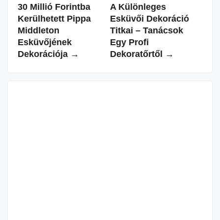
30 Millió Forintba
A Különleges
Való
Kerülhetett Pippa
Esküvői Dekoráció
Így
Middleton
Titkai – Tanácsok
Egy
Esküvőjének
Egy Profi
Dekorációja →
Dekoratőrtől →