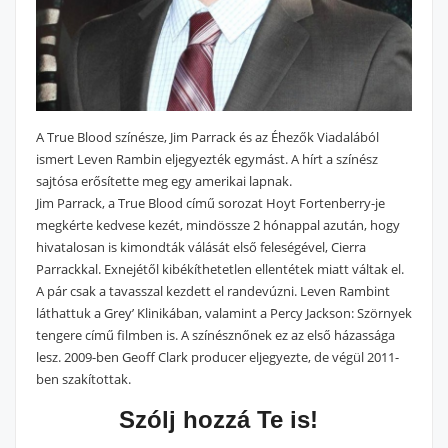
A True Blood színésze, Jim Parrack és az Éhezők Viadalából
ismert Leven Rambin eljegyezték egymást. A hírt a színész
sajtósa erősítette meg egy amerikai lapnak.
Jim Parrack, a True Blood című sorozat Hoyt Fortenberry-je
megkérte kedvese kezét, mindössze 2 hónappal azután, hogy
hivatalosan is kimondták válását első feleségével, Cierra
Parrackkal. Exnejétől kibékíthetetlen ellentétek miatt váltak el.
A pár csak a tavasszal kezdett el randevúzni. Leven Rambint
láthattuk a Grey’ Klinikában, valamint a Percy Jackson: Szörnyek
tengere című filmben is. A színésznőnek ez az első házassága
lesz. 2009-ben Geoff Clark producer eljegyezte, de végül 2011-
ben szakítottak.
Szólj hozzá Te is!