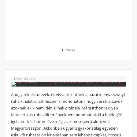
Hirdetés
INSPIRÁCIÓ
Ahogy telnek az évek, és visszatekintünk a hazai menyasszonyi
ruha kínálatra, azt hiszem kimondhatom, hogy vérzik a szívük
azoknak akik nem idén állnak oltár elé.
Mára itthon is olyan
fantasztikus ruhakölteményekben mondhatjuk ki a boldogító
iget, ami két-három éve még csak meseszerű álom volt
Magyarországon. Akkoriban ugyanis gyakorlatilag egyetlen
esküvői ruhaszalon kínálatában sem lehetett csipkés, hosszú