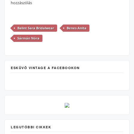
hozzászólás
Balint Sara Bridalwear
Benes Anita
Sármán Nóra
ESKÜVŐ VINTAGE A FACEBOOKON
LEGUTÓBBI CIKKEK