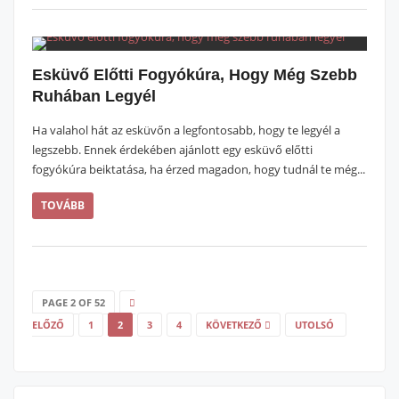
Esküvő Előtti Fogyókúra, Hogy Még Szebb
Ruhában Legyél
Ha valahol hát az esküvőn a legfontosabb, hogy te legyél a
legszebb. Ennek érdekében ajánlott egy esküvő előtti
fogyókúra beiktatása, ha érzed magadon, hogy tudnál te még...
TOVÁBB
PAGE 2 OF 52
ELŐZŐ
1
2
3
4
KÖVETKEZŐ
UTOLSÓ