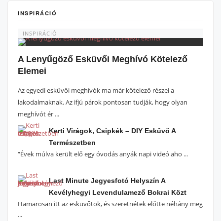
INSPIRÁCIÓ
INSPIRÁCIÓ
A Lenyűgöző Esküvői Meghívó Kötelező
Elemei
Az egyedi esküvői meghívók ma már kötelező részei a
lakodalmaknak. Az ifjú párok pontosan tudják, hogy olyan
meghívót ér ...
Kerti Virágok, Csipkék – DIY Esküvő A
Természetben
“Évek múlva került elő egy óvodás anyák napi videó aho ...
Last Minute Jegyesfotó Helyszín A
Kevélyhegyi Levendulamező Bokrai Közt
Hamarosan itt az esküvőtök, és szeretnétek előtte néhány meg
...