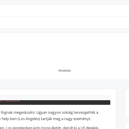
Hirdetés
n fognak megesküdni. Ugyan nagyon sokáig tervezgették a
 hely-ben (Los Angeles) tartják meg a nagy eseményt.
, Los Angelesben köti össze életét, derült ki a US Weekly