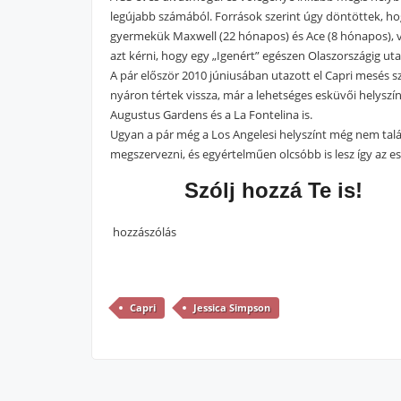
legújabb számából. Források szerint úgy döntöttek, hog
gyermekük Maxwell (22 hónapos) és Ace (8 hónapos), val
azt kérni, hogy egy „Igenért” egészen Olaszországig ut
A pár először 2010 júniusában utazott el Capri mesés sz
nyáron tértek vissza, már a lehetséges esküvői helyszí
Augustus Gardens és a La Fontelina is.
Ugyan a pár még a Los Angelesi helyszínt még nem talál
megszervezni, és egyértelműen olcsóbb is lesz így az e
Szólj hozzá Te is!
hozzászólás
Capri
Jessica Simpson