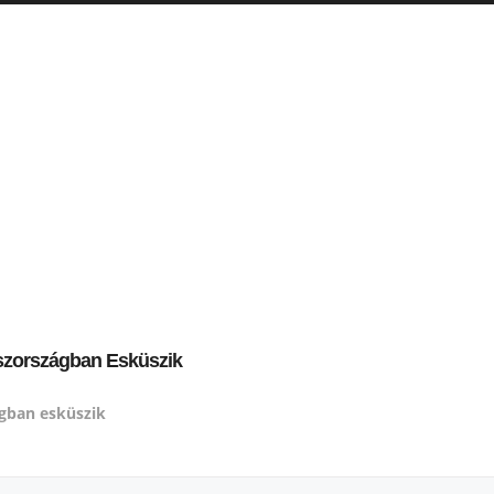
szországban Esküszik
gban esküszik