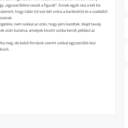
y „egyszerűbbre veszik a figurát”. Ennek egyik oka a két kis
amint, hogy talán túl sok lett volna a barátoktól és a családtól
azzanak.
igetére, nem sokkal az után, hogy járni kezdtek. Majd tavaly
nek után kutatva, amelyek között szóba került például az
ta meg, de belső források szerint sokkal egyszerűbb lesz
sküvő.