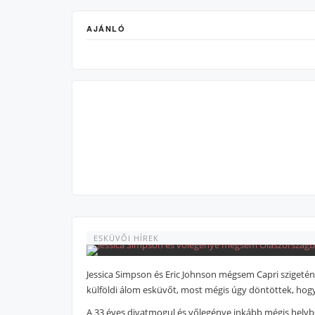
AJÁNLÓ
ESKÜVŐI HÍREK
Jessica Simpson és Eric Johnson mégsem Capri szigeté
külföldi álom esküvőt, most mégis úgy döntöttek, hogy
A 33 éves divatmogul és vőlegénye inkább mégis helyben