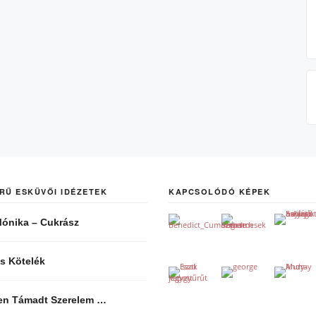
RŰ ESKÜVŐI IDÉZETEK
KAPCSOLÓDÓ KÉPEK
ónika – Cukrász
s Kötelék
len Támadt Szerelem …