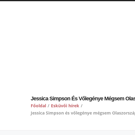
Jessica Simpson És Vőlegénye Mégsem Ola
Főoldal
/
Esküvői hírek
/
Jessica Simpson és vőlegénye mégsem Olaszorszá