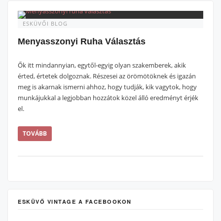
ESKÜVŐI BLOG
Menyasszonyi Ruha Választás
Ők itt mindannyian, egytől-egyig olyan szakemberek, akik
érted, értetek dolgoznak. Részesei az örömötöknek és igazán
meg is akarnak ismerni ahhoz, hogy tudják, kik vagytok, hogy
munkájukkal a legjobban hozzátok közel álló eredményt érjék
el.
TOVÁBB
ESKÜVŐ VINTAGE A FACEBOOKON