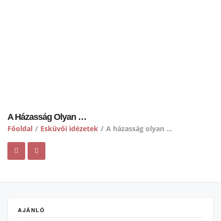
A Házasság Olyan …
Főoldal
/
Esküvői idézetek
/
A házasság olyan …
AJÁNLÓ