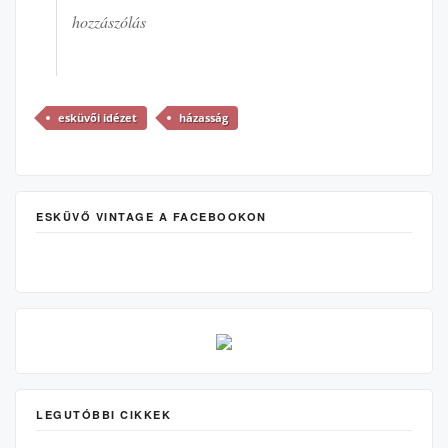
hozzászólás
esküvői idézet
házasság
ESKÜVŐ VINTAGE A FACEBOOKON
LEGUTÓBBI CIKKEK