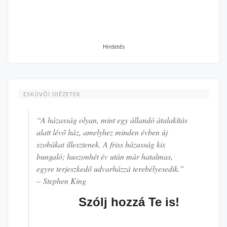
Hirdetés
ESKÜVŐI IDÉZETEK
“A házasság olyan, mint egy állandó átalakítás
alatt lévő ház, amelyhez minden évben új
szobákat illesztenek. A friss házasság kis
bungaló; huszonhét év után már hatalmas,
egyre terjeszkedő udvarházzá terebélyesedik.”
– Stephen King
Szólj hozzá Te is!