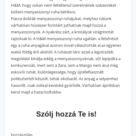
H&M, hogy sokan nem feltétlenül szeretnének százezreket
költeni menyasszonyi ruha bérlésre.
Piacra dobták menyasszonyi ruhájukat, melyhez nálunk
várhatóan húszezer forintért juthatnak majd hozzá a
menyasszonyok.
A nyakrész zárt, a kristályok virágmintát
rajzolnak ki. A H&M menyasszonyi ruha ujjatlan, a felsőrészt
egy a ruha anyagával azonos övvel választották el az egyenes
esésű földig érő alsótól. A ruházati lánc ezzel a legolcsóbb
megoldást kínálja eddig a menyasszonyoknak, sőt lepipálta a
konkurenciát, mert sem a Zara, sem a Mango nem árul még
esküvői ruhát. Különlegessége, hogy újrafelhasznált
poliészterből készült, tehát ökobarát. Az anyag a selyemhez
hasonlít, csak sokkal kevésbé gyűrődik. Várhatóan áprilisban
kerül majd a hazai boltokba.
Szólj hozzá Te is!
hozzászólás