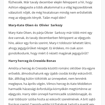
fűzhessék. Már tavaly december elején felreppent a hír, hogy
Ashton eljegyezte a több alkalommal is a világ legszexibbnek
választott nőjét, de még hivatalosan mindig nem erősítették
meg az eljegyzés tényét. Talán majd idén?
Mary-Kate Olsen és Olivier Sarkozy
Mary Kate Olsen, és párja Olivier Sarkozy már több mint egy
éve vannak, és tavaly decemberben felröppent az eljegyzés
híre, akkor egy forrás szerint, Mary-t többször lehetett látni,
ahogy jegygyűrűket nézeget. Ez érdekes, mi csak azon
gondolkodunk, hogy miért ő nézett magának jegygyűrűt?
Harry herceg és Cressida Bonas
Amióta a herceg és Cressida közötti románc október óta egyre
erősebb, álmodozhatunk egy újabb csodás királyi esküvőről.
Bár, állítólag külön töltötték az ünnepeket, nem lennénk
meglepve, ha április végén, Vilmos herceg és Kate Middleton
harmadik házassági évfordulója környékén megtörténne az
eljegyzés. Harry idén ünnepli harmincadik születésnapját, és
már többször szóba hozta az esküvőt szerelmének. A brit sajtó
forrásai szerint Cressida eddig túl fiatalnak tartotta magát egy