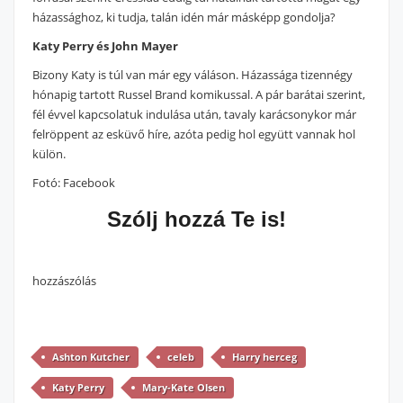
házassághoz, ki tudja, talán idén már másképp gondolja?
Katy Perry és John Mayer
Bizony Katy is túl van már egy váláson. Házassága tizennégy
hónapig tartott Russel Brand komikussal. A pár barátai szerint,
fél évvel kapcsolatuk indulása után, tavaly karácsonykor már
felröppent az esküvő híre, azóta pedig hol együtt vannak hol
külön.
Fotó: Facebook
Szólj hozzá Te is!
hozzászólás
Ashton Kutcher
celeb
Harry herceg
Katy Perry
Mary-Kate Olsen