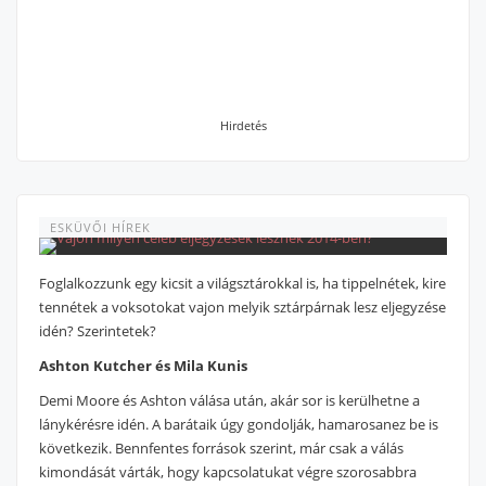
Hirdetés
ESKÜVŐI HÍREK
Foglalkozzunk egy kicsit a világsztárokkal is, ha tippelnétek, kire
tennétek a voksotokat vajon melyik sztárpárnak lesz eljegyzése
idén? Szerintetek?
Ashton Kutcher és Mila Kunis
Demi Moore és Ashton válása után, akár sor is kerülhetne a
lánykérésre idén. A barátaik úgy gondolják, hamarosanez be is
következik. Bennfentes források szerint, már csak a válás
kimondását várták, hogy kapcsolatukat végre szorosabbra