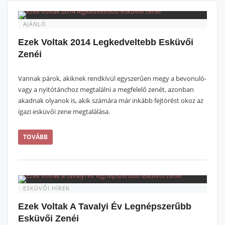
AJÁNLÓ
Ezek Voltak 2014 Legkedveltebb Esküvői
Zenéi
Vannak párok, akiknek rendkívül egyszerűen megy a bevonuló-
vagy a nyitótánchoz megtalálni a megfelelő zenét, azonban
akadnak olyanok is, akik számára már inkább fejtörést okoz az
igazi esküvői zene megtalálása.
TOVÁBB
ESKÜVŐI HÍREK
Ezek Voltak A Tavalyi Év Legnépszerűbb
Esküvői Zenéi