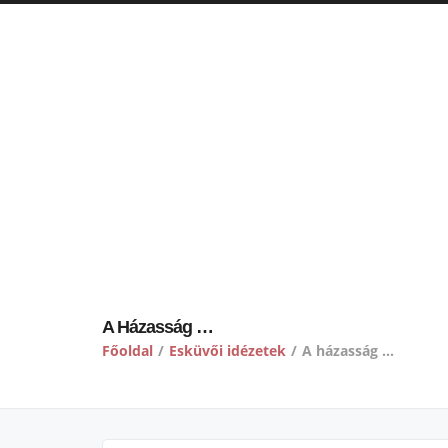
A Házasság …
Főoldal
/
Esküvői idézetek
/
A házasság …