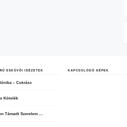
RŰ ESKÜVŐI IDÉZETEK
KAPCSOLÓDÓ KÉPEK
ónika – Cukrász
s Kötelék
len Támadt Szerelem …