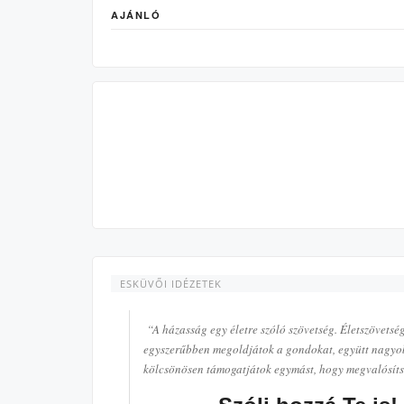
AJÁNLÓ
ESKÜVŐI IDÉZETEK
“A házasság egy életre szóló szövetség. Életszövetség
egyszerűbben megoldjátok a gondokat, együtt nagyobb
kölcsönösen támogatjátok egymást, hogy megvalósíts